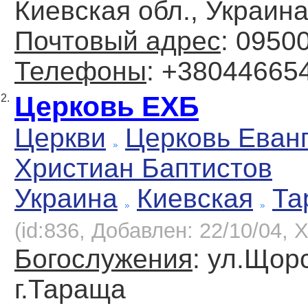
Киевская обл., Украин
Почтовый адрес
: 0950
Телефоны
: +38044665
Церковь ЕХБ
2.
Церкви
Церковь Еван
Христиан Баптистов
Украина
Киевская
Та
(id:836, Добавлен: 22/10/04, Х
Богослужения
: ул.Щорс
г.Тараща