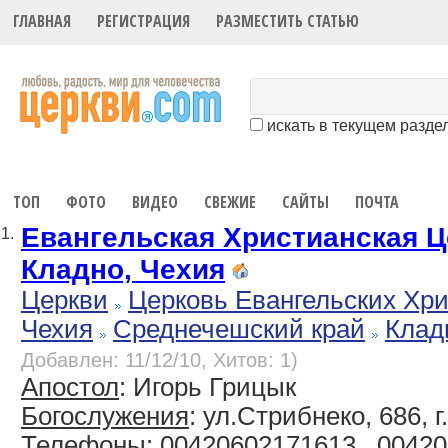
ГЛАВНАЯ
РЕГИСТРАЦИЯ
РАЗМЕСТИТЬ СТАТЬЮ
искать в текущем разде
ТОП
ФОТО
ВИДЕО
СВЕЖИЕ
САЙТЫ
ПОЧТА
Евангельская Христианская Це
1.
Кладно, Чехия
Церкви
Церковь Евангельских Хр
Чехия
Среднечешский край
Клад
Добавлен: 11/12/10, Хитов: 1)
Апостол
: Игорь Грицык
Богослужения
: ул.Стрибнеко, 686, 
Телефоны
: 00420602171613 , 0042