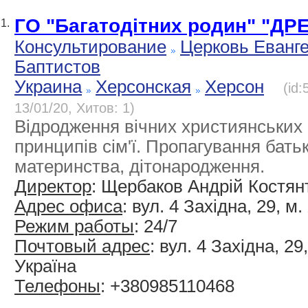
ГО "Багатодітних родин" "ДР
1.
Консультирование
Церковь Еванг
Баптистов
Украина
Херсонская
Херсон
(id
13/01/20, Хитов: 1)
Відродження вічних християнських 
принципів сім'ї. Пропагування батьк
материнства, дітонародження.
Директор
: Щербаков Андрій Костя
Адрес офиса
: вул. 4 Західна, 29, м
Режим работы
: 24/7
Почтовый адрес
: вул. 4 Західна, 29
Україна
Телефоны
: +380985110468