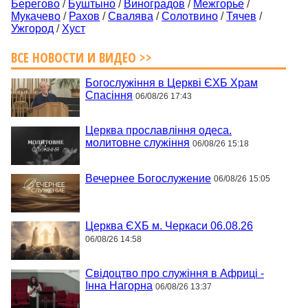
Берегово
/
Буштыно
/
Виноградов
/
Межгорье
/
Мукачево
/
Рахов
/
Свалява
/
Солотвино
/
Тячев
/
Ужгород
/
Хуст
ВСЕ НОВОСТИ И ВИДЕО >>
Богослужіння в Церкві ЄХБ Храм
Спасіння
06/08/26 17:43
Церква прославління одеса.
молитовне служіння
06/08/26 15:18
Вечернее Богослужение
06/08/26 15:05
Церква ЄХБ м. Черкаси 06.08.26
06/08/26 14:58
Свідоцтво про служіння в Африці -
Інна Нагорна
06/08/26 13:37