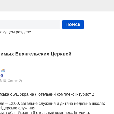
Поиск
текущем разделе
симых Евангельских Церквей
ей
7/18, Хитов: 2)
тська обл., Украіна (Готельний комплекс Інтурист 2
діля – 12:00, загальне служіння и дитяча недільна школа;
 лідерське служіння
ська обл., Украіна (Готельный комплекс Інтурист,