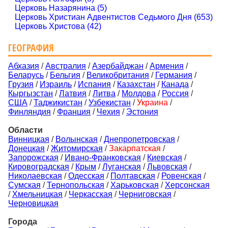
Церковь Назарянина (5)
Церковь Христиан Адвентистов Седьмого Дня (653)
Церковь Христова (42)
ГЕОГРАФИЯ
Абхазия
/
Австралия
/
Азербайджан
/
Армения
/
Беларусь
/
Бельгия
/
Великобритания
/
Германия
/
Грузия
/
Израиль
/
Испания
/
Казахстан
/
Канада
/
Кыргызстан
/
Латвия
/
Литва
/
Молдова
/
Россия
/
США
/
Таджикистан
/
Узбекистан
/
Украина
/
Финляндия
/
Франция
/
Чехия
/
Эстония
Области
Винницкая
/
Волынская
/
Днепропетровская
/
Донецкая
/
Житомирская
/
Закарпатская
/
Запорожская
/
Ивано-Франковская
/
Киевская
/
Кировоградская
/
Крым
/
Луганская
/
Львовская
/
Николаевская
/
Одесская
/
Полтавская
/
Ровенская
/
Сумская
/
Тернопольская
/
Харьковская
/
Херсонская
/
Хмельницкая
/
Черкасская
/
Черниговская
/
Черновицкая
Города