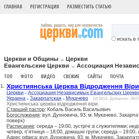
ГЛАВНАЯ
РЕГИСТРАЦИЯ
РАЗМЕСТИТЬ СТАТЬЮ
искать в 
Церкви и Общины
Церкви
→
Евангельские Церкви
Ассоциация Незави
→
ТОП
ФОТО
ВИДЕО
СВЕЖИЕ
САЙТЫ
ПОЧТА
Християнська Церква Відродження Віри
1.
Церкви
Ассоциация Независимых Евангельских Церкв
Украина
Закарпатская
Мукачево
(id:5814, Добавлен: 06/0
Християнська церква відродження віри.
Старший пастор
: Кобаль Василь Васильович
Богослужения
: вул. Духновича, 93, м. Мукачево, Закарпа
поверх)
Расписание
: середа – 19:00, зустрічі зі служителями; не
четвер, пʼятниця – 18:00, домашні групи; середа – 19:00,
Адрес офиса
: вул. Духновича, 93, м. Мукачево, Закарпат