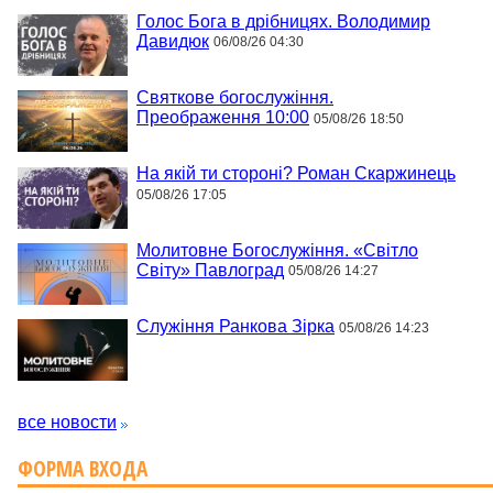
Голос Бога в дрібницях. Володимир
Давидюк
06/08/26 04:30
Святкове богослужіння.
Преображення 10:00
05/08/26 18:50
На якій ти стороні? Роман Скаржинець
05/08/26 17:05
Молитовне Богослужіння. «Світло
Світу» Павлоград
05/08/26 14:27
Служіння Ранкова Зірка
05/08/26 14:23
все новости
ФОРМА ВХОДА