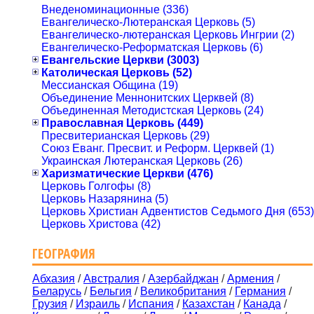
Внеденоминационные (336)
Евангелическо-Лютеранская Церковь (5)
Евангелическо-лютеранская Церковь Ингрии (2)
Евангелическо-Реформатская Церковь (6)
Евангельские Церкви (3003)
Католическая Церковь (52)
Мессианская Община (19)
Объединение Меннонитских Церквей (8)
Объединенная Методистская Церковь (24)
Православная Церковь (449)
Пресвитерианская Церковь (29)
Союз Еванг. Пресвит. и Реформ. Церквей (1)
Украинская Лютеранская Церковь (26)
Харизматические Церкви (476)
Церковь Голгофы (8)
Церковь Назарянина (5)
Церковь Христиан Адвентистов Седьмого Дня (653)
Церковь Христова (42)
ГЕОГРАФИЯ
Абхазия
/
Австралия
/
Азербайджан
/
Армения
/
Беларусь
/
Бельгия
/
Великобритания
/
Германия
/
Грузия
/
Израиль
/
Испания
/
Казахстан
/
Канада
/