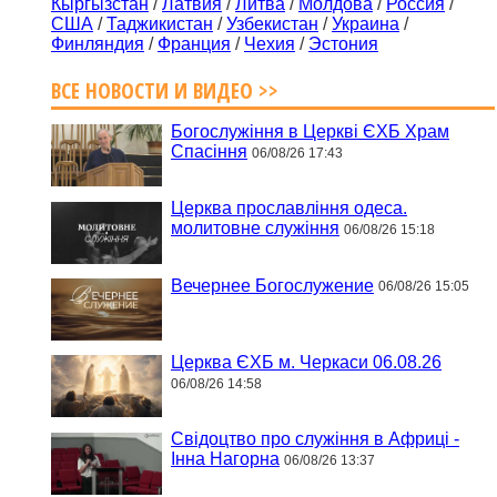
Кыргызстан
/
Латвия
/
Литва
/
Молдова
/
Россия
/
США
/
Таджикистан
/
Узбекистан
/
Украина
/
Финляндия
/
Франция
/
Чехия
/
Эстония
ВСЕ НОВОСТИ И ВИДЕО >>
Богослужіння в Церкві ЄХБ Храм
Спасіння
06/08/26 17:43
Церква прославління одеса.
молитовне служіння
06/08/26 15:18
Вечернее Богослужение
06/08/26 15:05
Церква ЄХБ м. Черкаси 06.08.26
06/08/26 14:58
Свідоцтво про служіння в Африці -
Інна Нагорна
06/08/26 13:37