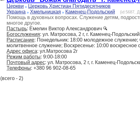
Церкви
Церковь Христиан Пятидесятников
Украина
Хмельницкая
Каменец-Подольский
(id:5687, 
Помощь в духовных вопросах. Служение детям, подрост
многое другое.
Пастырь
: Емелин Виктор Александрович
Богослужения
: ул. Матросова, 2 г, г. Каменец-Подольски
Расписание
: Понедельник: 18:00 молодежное служение; 
молитвенное служение; Воскресенье: 10:00 воскресное
Адрес офиса
: ул.Матросова 2г
Режим работы
: 9:00-18:00
Почтовый адрес
: ул. Матросова, 2 г, г. Каменец-Подольс
Телефоны
: +380 96 902-08-65
(всего - 2)