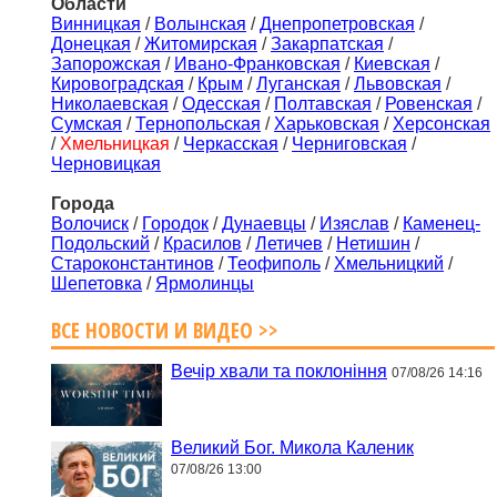
Области
Винницкая
/
Волынская
/
Днепропетровская
/
Донецкая
/
Житомирская
/
Закарпатская
/
Запорожская
/
Ивано-Франковская
/
Киевская
/
Кировоградская
/
Крым
/
Луганская
/
Львовская
/
Николаевская
/
Одесская
/
Полтавская
/
Ровенская
/
Сумская
/
Тернопольская
/
Харьковская
/
Херсонская
/
Хмельницкая
/
Черкасская
/
Черниговская
/
Черновицкая
Города
Волочиск
/
Городок
/
Дунаевцы
/
Изяслав
/
Каменец-
Подольский
/
Красилов
/
Летичев
/
Нетишин
/
Староконстантинов
/
Теофиполь
/
Хмельницкий
/
Шепетовка
/
Ярмолинцы
ВСЕ НОВОСТИ И ВИДЕО >>
Вечір хвали та поклоніння
07/08/26 14:16
Великий Бог. Микола Каленик
07/08/26 13:00