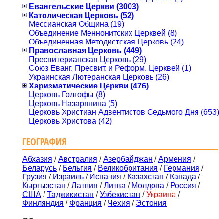
Евангельские Церкви (3003)
Католическая Церковь (52)
Мессианская Община (19)
Объединение Меннонитских Церквей (8)
Объединенная Методистская Церковь (24)
Православная Церковь (449)
Пресвитерианская Церковь (29)
Союз Еванг. Пресвит. и Реформ. Церквей (1)
Украинская Лютеранская Церковь (26)
Харизматические Церкви (476)
Церковь Голгофы (8)
Церковь Назарянина (5)
Церковь Христиан Адвентистов Седьмого Дня (653)
Церковь Христова (42)
ГЕОГРАФИЯ
Абхазия
/
Австралия
/
Азербайджан
/
Армения
/
Беларусь
/
Бельгия
/
Великобритания
/
Германия
/
Грузия
/
Израиль
/
Испания
/
Казахстан
/
Канада
/
Кыргызстан
/
Латвия
/
Литва
/
Молдова
/
Россия
/
США
/
Таджикистан
/
Узбекистан
/
Украина
/
Финляндия
/
Франция
/
Чехия
/
Эстония