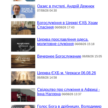
Оазис в пустелі. Андрій Дежнюк
07/08/26 04:30
Богослужіння в Церкві ЄХБ Храм
Спасіння
06/08/26 17:43
Церква прославління одеса.
молитовне служіння
06/08/26 15:18
Вечернее Богослужение
06/08/26 15:05
Церква ЄХБ м. Черкаси 06.08.26
06/08/26 14:58
Свідоцтво про служіння в Африці -
Інна Нагорна
06/08/26 13:37
Голос Бога в дрібницях. Володимир