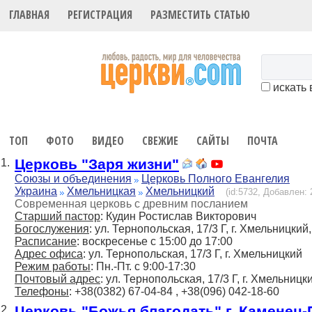
ГЛАВНАЯ
РЕГИСТРАЦИЯ
РАЗМЕСТИТЬ СТАТЬЮ
искать 
ТОП
ФОТО
ВИДЕО
СВЕЖИЕ
САЙТЫ
ПОЧТА
Церковь "Заря жизни"
1.
Союзы и объединения
Церковь Полного Евангелия
Украина
Хмельницкая
Хмельницкий
(id:5732, Добавлен: 
Современная церковь с древним посланием
Старший пастор
: Кудин Ростислав Викторович
Богослужения
: ул. Тернопольская, 17/3 Г, г. Хмельницкий
Расписание
: воскресенье с 15:00 до 17:00
Адрес офиса
: ул. Тернопольская, 17/3 Г, г. Хмельницкий
Режим работы
: Пн.-Пт. с 9:00-17:30
Почтовый адрес
: ул. Тернопольская, 17/3 Г, г. Хмельницк
Телефоны
: +38(0382) 67-04-84 , +38(096) 042-18-60
Церковь "Божья благодать" г. Каменец
2.