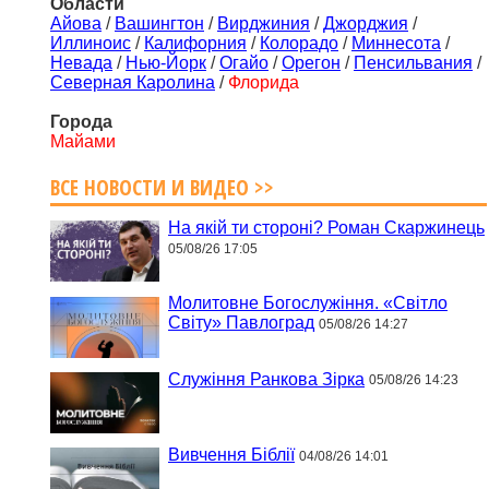
Области
Айова
/
Вашингтон
/
Вирджиния
/
Джорджия
/
Иллиноис
/
Калифорния
/
Колорадо
/
Миннесота
/
Невада
/
Нью-Йорк
/
Огайо
/
Орегон
/
Пенсильвания
/
Северная Каролина
/
Флорида
Города
Майами
ВСЕ НОВОСТИ И ВИДЕО >>
На якій ти стороні? Роман Скаржинець
05/08/26 17:05
Молитовне Богослужіння. «Світло
Світу» Павлоград
05/08/26 14:27
Служіння Ранкова Зірка
05/08/26 14:23
Вивчення Біблії
04/08/26 14:01