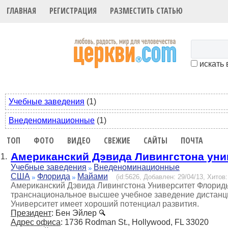
ГЛАВНАЯ
РЕГИСТРАЦИЯ
РАЗМЕСТИТЬ СТАТЬЮ
искать 
Учебные заведения
(1)
Внеденоминационные
(1)
ТОП
ФОТО
ВИДЕО
СВЕЖИЕ
САЙТЫ
ПОЧТА
Американский Дэвида Ливингстона ун
1.
Учебные заведения
Внеденоминационные
США
Флорида
Майами
(id:5626, Добавлен: 29/04/13, Хитов:
Американский Дэвида Ливингстона Университет Флориды 
транснациональное высшее учебное заведение дистанци
Университет имеет хороший потенциал развития.
Президент
: Бен Эйлер
Адрес офиса
: 1736 Rodman St., Hollywood, FL 33020