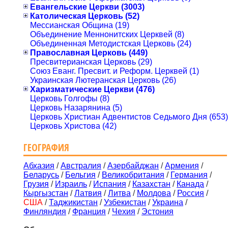
Евангельские Церкви (3003)
Католическая Церковь (52)
Мессианская Община (19)
Объединение Меннонитских Церквей (8)
Объединенная Методистская Церковь (24)
Православная Церковь (449)
Пресвитерианская Церковь (29)
Союз Еванг. Пресвит. и Реформ. Церквей (1)
Украинская Лютеранская Церковь (26)
Харизматические Церкви (476)
Церковь Голгофы (8)
Церковь Назарянина (5)
Церковь Христиан Адвентистов Седьмого Дня (653)
Церковь Христова (42)
ГЕОГРАФИЯ
Абхазия
/
Австралия
/
Азербайджан
/
Армения
/
Беларусь
/
Бельгия
/
Великобритания
/
Германия
/
Грузия
/
Израиль
/
Испания
/
Казахстан
/
Канада
/
Кыргызстан
/
Латвия
/
Литва
/
Молдова
/
Россия
/
США
/
Таджикистан
/
Узбекистан
/
Украина
/
Финляндия
/
Франция
/
Чехия
/
Эстония