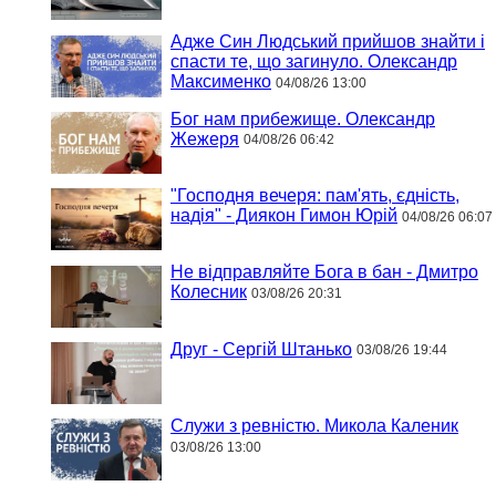
Адже Син Людський прийшов знайти і
спасти те, що загинуло. Олександр
Максименко
04/08/26 13:00
Бог нам прибежище. Олександр
Жежеря
04/08/26 06:42
"Господня вечеря: пам'ять, єдність,
надія" - Диякон Гимон Юрій
04/08/26 06:07
Не відправляйте Бога в бан - Дмитро
Колесник
03/08/26 20:31
Друг - Сергій Штанько
03/08/26 19:44
Служи з ревністю. Микола Каленик
03/08/26 13:00