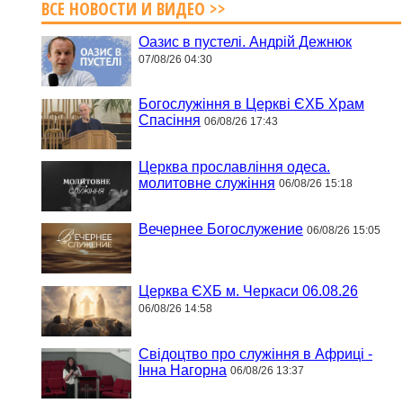
ВСЕ НОВОСТИ И ВИДЕО >>
Оазис в пустелі. Андрій Дежнюк
07/08/26 04:30
Богослужіння в Церкві ЄХБ Храм
Спасіння
06/08/26 17:43
Церква прославління одеса.
молитовне служіння
06/08/26 15:18
Вечернее Богослужение
06/08/26 15:05
Церква ЄХБ м. Черкаси 06.08.26
06/08/26 14:58
Свідоцтво про служіння в Африці -
Інна Нагорна
06/08/26 13:37