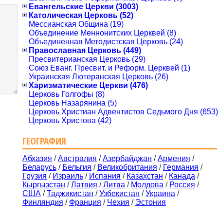
Евангельские Церкви (3003)
Католическая Церковь (52)
Мессианская Община (19)
Объединение Меннонитских Церквей (8)
Объединенная Методистская Церковь (24)
Православная Церковь (449)
Пресвитерианская Церковь (29)
Союз Еванг. Пресвит. и Реформ. Церквей (1)
Украинская Лютеранская Церковь (26)
Харизматические Церкви (476)
Церковь Голгофы (8)
Церковь Назарянина (5)
Церковь Христиан Адвентистов Седьмого Дня (653)
Церковь Христова (42)
ГЕОГРАФИЯ
Абхазия
/
Австралия
/
Азербайджан
/
Армения
/
Беларусь
/
Бельгия
/
Великобритания
/
Германия
/
Грузия
/
Израиль
/
Испания
/
Казахстан
/
Канада
/
Кыргызстан
/
Латвия
/
Литва
/
Молдова
/
Россия
/
США
/
Таджикистан
/
Узбекистан
/
Украина
/
Финляндия
/
Франция
/
Чехия
/
Эстония