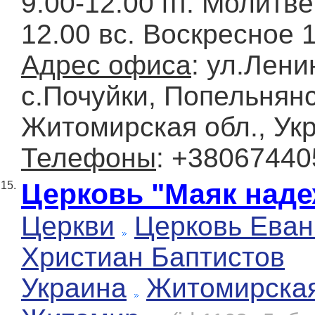
9.00-12.00 пт. Молитве
12.00 вс. Воскресное 
Адрес офиса
: ул.Лени
с.Почуйки, Попельнянс
Житомирская обл., Ук
Телефоны
: +3806744
Церковь "Маяк над
15.
Церкви
Церковь Еван
Христиан Баптистов
Украина
Житомирска