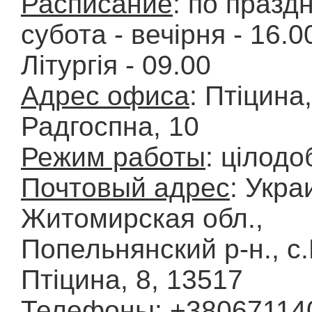
Расписание
: по празд
субота - вечірня - 16.0
Літургія - 09.00
Адрес офиса
: Птіцина
Радгоспна, 10
Режим работы
: цілодо
Почтовый адрес
: Укра
Житомирская обл.,
Попельнянский р-н., с.
Птіцина, 8, 13517
Телефоны
: +38067114