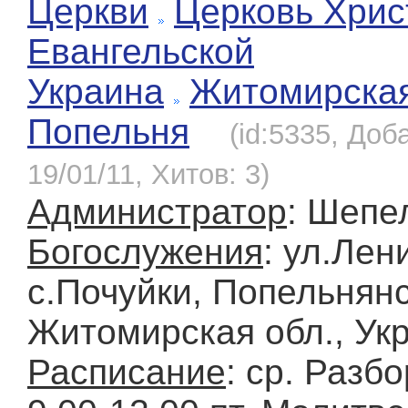
Церкви
Церковь Хрис
Евангельской
Украина
Житомирска
Попельня
(id:5335, Доб
19/01/11, Хитов: 3)
Администратор
: Шепе
Богослужения
: ул.Лен
с.Почуйки, Попельнянс
Житомирская обл., Ук
Расписание
: ср. Разб