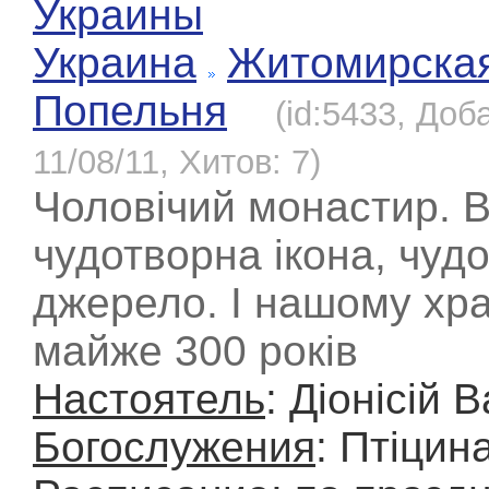
Украины
Украина
Житомирска
Попельня
(id:5433, Доб
11/08/11, Хитов: 7)
Чоловічий монастир. В
чудотворна ікона, чуд
джерело. І нашому хр
майже 300 років
Настоятель
: Діонісій 
Богослужения
: Птіцина