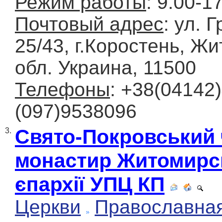
Режим работы
: 9.00-1
Почтовый адрес
: ул. 
25/43, г.Коростень, Ж
обл. Украина, 11500
Телефоны
: +38(04142
(097)9538096
Свято-Покровський 
3.
монастир Житомирс
єпархії УПЦ КП
Церкви
Православна