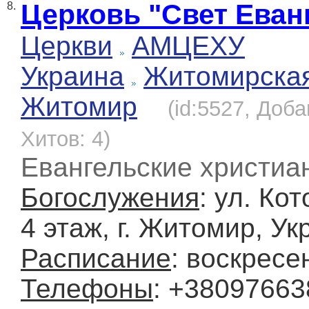
Церковь "Свет Еван
8.
Церкви
АМЦЕХУ
Украина
Житомирска
Житомир
(id:5527, Доба
Хитов: 4)
Евангельские христиа
Богослужения
: ул. Кот
4 этаж, г. Житомир, Ук
Расписание
: воскресе
Телефоны
: +3809766