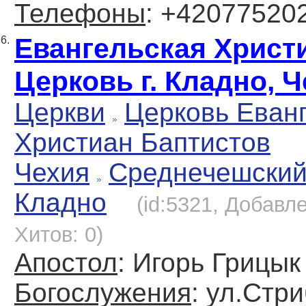
Телефоны
: +42077520
Евангельская Христ
6.
Церковь г. Кладно, 
Церкви
Церковь Еван
Христиан Баптистов
Чехия
Среднечешский
Кладно
(id:5321, Добавле
Хитов: 0)
Апостол
: Игорь Грицык
Богослужения
: ул.Стри