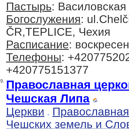
Пастырь
: Василовская 
Богослужения
: ul.Chelč
ČR,TEPLICE, Чехия
Расписание
: воскресен
Телефоны
: +420775202
+420775151377
Православная церко
9.
Чешская Липа
Церкви
Православная
Чешских земель и Сло