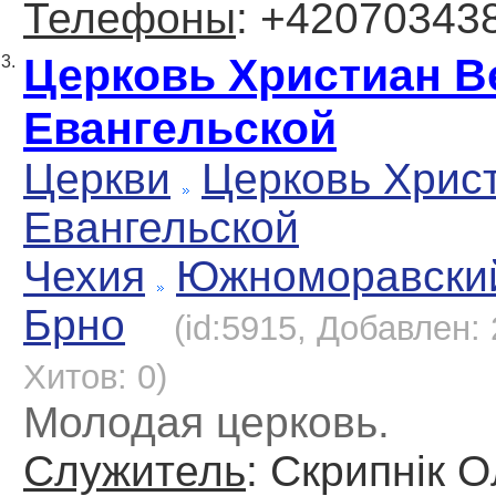
Телефоны
: +42070343
Церковь Христиан 
3.
Евангельской
Церкви
Церковь Хрис
Евангельской
Чехия
Южноморавский
Брно
(id:5915, Добавлен: 
Хитов: 0)
Молодая церковь.
Служитель
: Скрипнік 