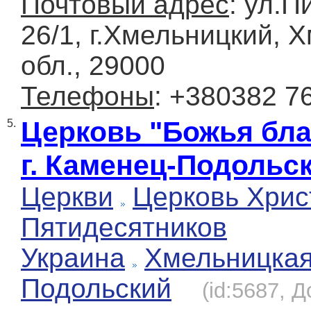
Почтовый адрес
: ул.П
26/1, г.Хмельницкий, 
обл., 29000
Телефоны
: +380382 7
Церковь "Божья бла
5.
г. Каменец-Подольс
Церкви
Церковь Хрис
Пятидесятников
Украина
Хмельницка
Подольский
(id:5687, 