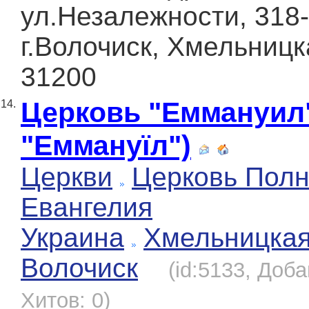
ул.Незалежности, 318-
г.Волочиск, Хмельницк
31200
Церковь "Еммануил"
14.
"Еммануїл")
Церкви
Церковь Полн
Евангелия
Украина
Хмельницка
Волочиск
(id:5133, Доба
Хитов: 0)