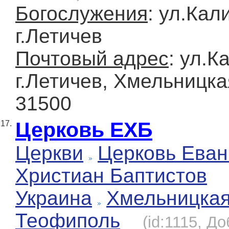
Богослужения
: ул.Кал
г.Летичев
Почтовый адрес
: ул.К
г.Летичев, Хмельницка
31500
Церковь ЕХБ
17.
Церкви
Церковь Еван
Христиан Баптистов
Украина
Хмельницка
Теофиполь
(id:1115, Д