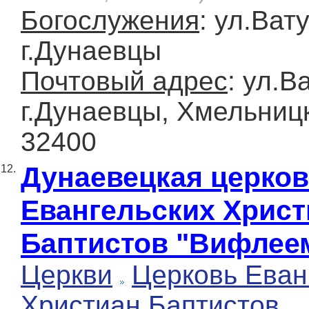
Богослужения
: ул.Вату
г.Дунаевцы
Почтовый адрес
: ул.В
г.Дунаевцы, Хмельницк
32400
Дунаевецкая церко
12.
Евангельских Христ
Баптистов "Вифлее
Церкви
Церковь Еван
Христиан Баптистов