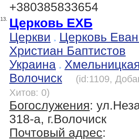
+380385833654
Церковь ЕХБ
13.
Церкви
Церковь Еван
Христиан Баптистов
Украина
Хмельницка
Волочиск
(id:1109, Доба
Хитов: 0)
Богослужения
: ул.Нез
318-а, г.Волочиск
Почтовый адрес
: